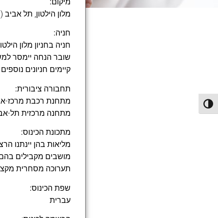
מיקום:
מלון הילטון, תל אביב 
חניה:
חניה בחניון מלון היל
שובר הנחה יימסר למש
קיימים חניונים נוספים
תחבורה ציבורית:
מתחנת רכבת מרכז-ארלוז
פעל/כבה ניגודיות גבוהה
מתחנה מרכזית תל-אביב:
מתכונת הכינוס:
מליאות בהן יינתנו הר
מושבים מקבילים בהם י
תערוכה מסחרית מקצו
שפת הכינוס:
עברית