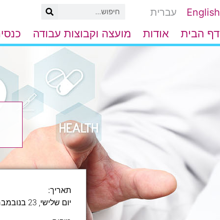
לג
English
עברית
תוכן
דף הבית
אודות
מועצה וקבוצות עבודה
כנסים
תאריך:
יום שלישי, 23 בנובמבר, 2021, י"ט בכסלו, ה'תשפ"ב