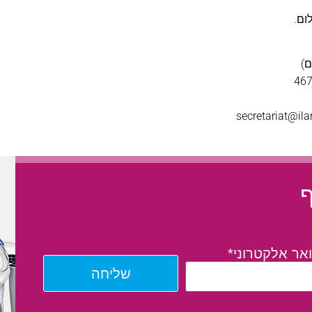
ום.
ם)
secretariat@ila
ף
אר אלקטרוני*