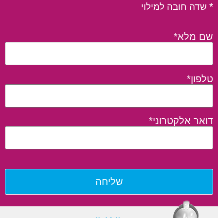
* שדה חובה למילוי
שם מלא*
טלפון*
דואר אלקטרוני*