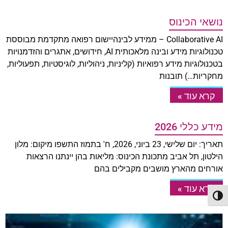
נושאי הכינוס
Collaborative AI – ממידע לבינהיישום רפואה מתקדמת מבוססת
טכנולוגיות מידע ובינה מלאכותית AI, חידושים, אתגרים והזדמנויות
בטכנולוגיות מידע רפואיות (קליניות, ניהוליות, לוגיסטיות, תפעוליות,
מחקריות…) תובנות
קרא עוד »
מידע כללי 2026
תאריך: יום שלישי, 23 ביוני, 2026, ח' בתמוז התשפו מיקום: מלון
הילטון, תל אביב מתכונת הכינוס: מליאות בהן יינתנו הרצאות
אורחים מהארץ מושבים מקבילים בהם
קרא עוד »
פעל/כבה ניגודיות גבוהה