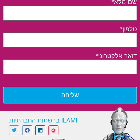
שם מלא*
טלפון*
דואר אלקטרוני*
ILAMI ברשתות החברתיות